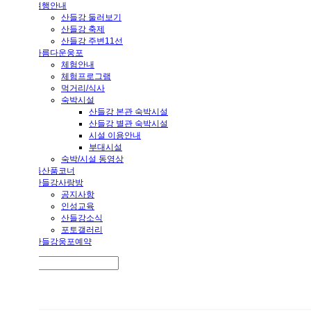
여행안내
산들강 둘러보기
산들강 축제
산들강 주변11선
아름다운웅포
체험안내
체험프로그램
먹거리/식사
숙박시설
산들강 본관 숙박시설
산들강 별관 숙박시설
시설 이용안내
부대시설
숙박/시설 동영상
특산품코너
산들강사랑방
공지사항
인성교육
산들강소식
포토갤러리
산들강웅포예약
×
WELCOME