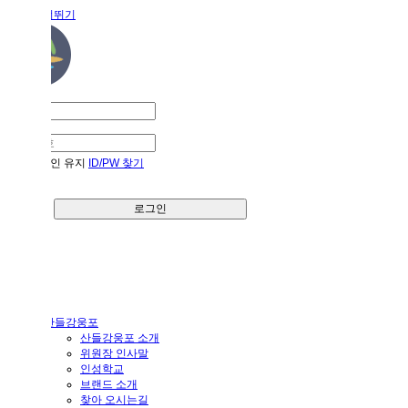
메뉴 건너뛰기
로그인 유지
ID/PW 찾기
회원가입
로그인
한국어
회원가입
로그인
산들강웅포
산들강웅포 소개
위원장 인사말
인성학교
브랜드 소개
찾아 오시는길